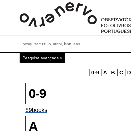
Pesquisa avançada
0-9
A
B
C
0-9
89books
A