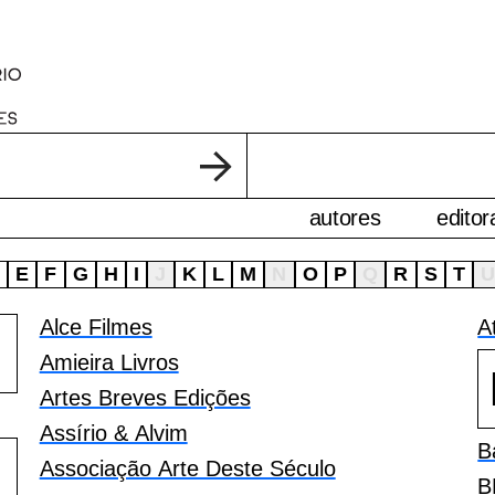
autores
editor
D
E
F
G
H
I
J
K
L
M
N
O
P
Q
R
S
T
Alce Filmes
A
Amieira Livros
Artes Breves Edições
Assírio & Alvim
B
Associação Arte Deste Século
B