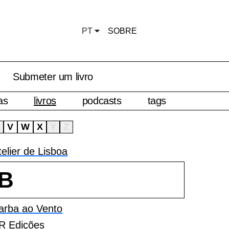
PT
SOBRE
Submeter um livro
as
livros
podcasts
tags
U
V
W
X
Y
Z
telier de Lisboa
B
arba ao Vento
R Edições