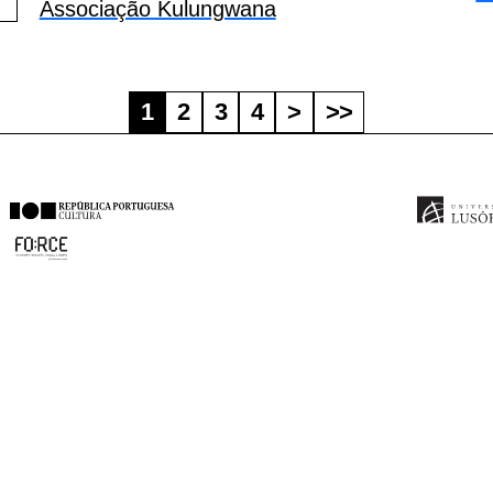
Associação Kulungwana
1
2
3
4
>
>>