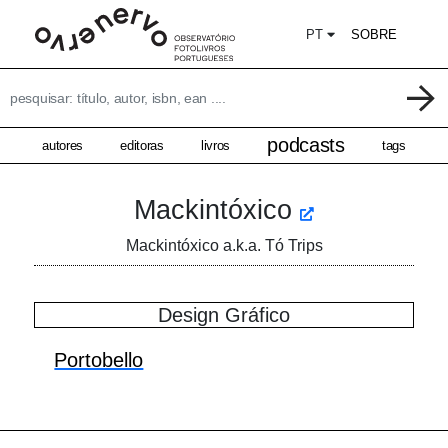
PT
SOBRE
podcasts
autores
editoras
livros
tags
Mackintóxico
Mackintóxico a.k.a. Tó Trips
Design Gráfico
Portobello