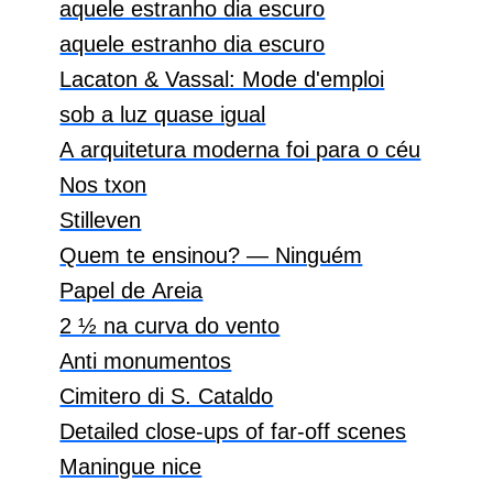
aquele estranho dia escuro
aquele estranho dia escuro
Lacaton & Vassal: Mode d'emploi
sob a luz quase igual
A arquitetura moderna foi para o céu
Nos txon
Stilleven
Quem te ensinou? — Ninguém
Papel de Areia
2 ½ na curva do vento
Anti monumentos
Cimitero di S. Cataldo
Detailed close-ups of far-off scenes
Maningue nice