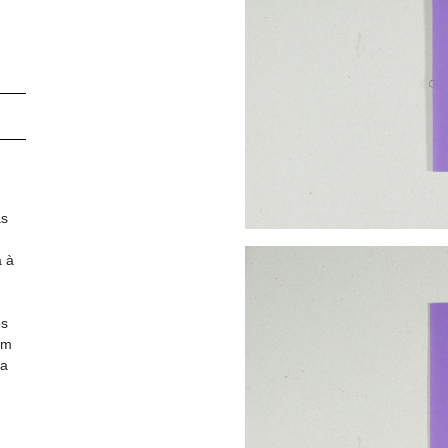
as
a à
os
em
ia