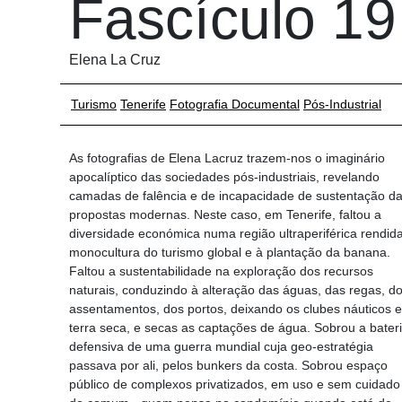
Fascículo 19
Elena La Cruz
Turismo
Tenerife
Fotografia Documental
Pós-Industrial
As fotografias de Elena Lacruz trazem-nos o imaginário
apocalíptico das sociedades pós-industriais, revelando
camadas de falência e de incapacidade de sustentação d
propostas modernas. Neste caso, em Tenerife, faltou a
diversidade económica numa região ultraperiférica rendid
monocultura do turismo global e à plantação da banana.
Faltou a sustentabilidade na exploração dos recursos
naturais, conduzindo à alteração das águas, das regas, d
assentamentos, dos portos, deixando os clubes náuticos 
terra seca, e secas as captações de água. Sobrou a bater
defensiva de uma guerra mundial cuja geo-estratégia
passava por ali, pelos bunkers da costa. Sobrou espaço
público de complexos privatizados, em uso e sem cuidado