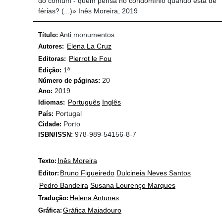
do comum - quem pensa no condomínio quando está de
férias? (...)» Inês Moreira, 2019
Anti monumentos
Título:
Elena La Cruz
Autores:
Pierrot le Fou
Editoras:
1ª
Edição:
20
Número de páginas:
2019
Ano:
Português
Inglês
Idiomas:
Portugal
País:
Porto
Cidade:
978-989-54156-8-7
ISBN/ISSN:
Inês Moreira
Texto:
Bruno Figueiredo
Dulcineia Neves Santos
Editor:
Pedro Bandeira
Susana Lourenço Marques
Helena Antunes
Tradução:
Gráfica Maiadouro
Gráfica: