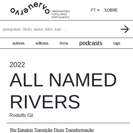
PT
SOBRE
podcasts
autores
editoras
livros
tags
2022
ALL NAMED
RIVERS
Rodolfo Gil
Rio
Estuário
Transição
Fluxo
Transformação